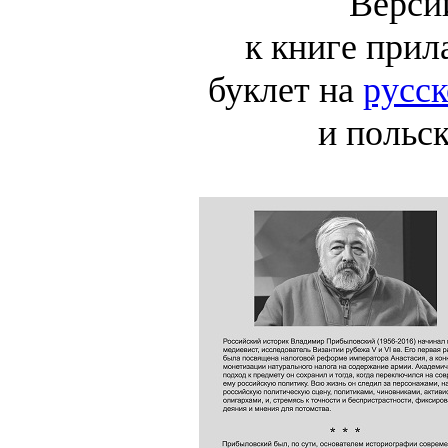
Верс
к книге прил
буклет на
русс
и польск