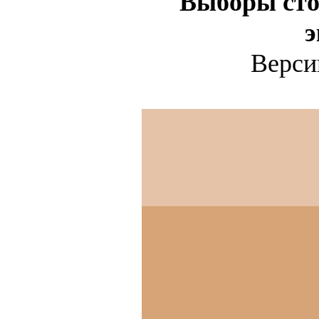
"Выборы стол
э
Верс