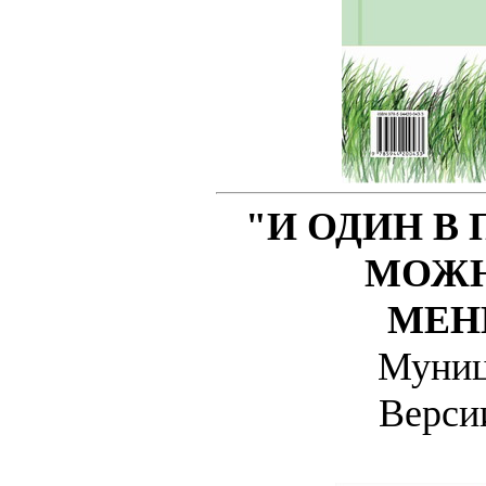
"И ОДИН В 
МОЖН
МЕН
Муниц
Верс