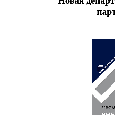
Новая департ
парт