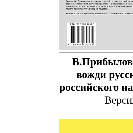
В.Прибылов
вожди русс
российского н
Верс