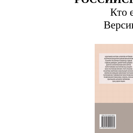
Кто 
Верс