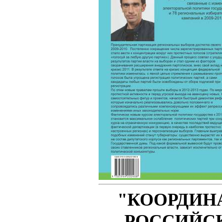
"КООРДИН
РОССИЙС