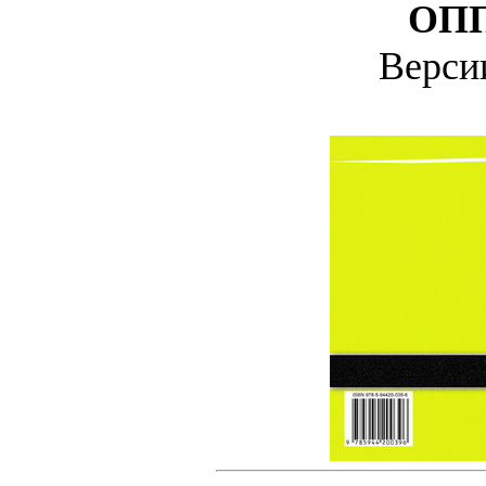
ОП
Верс