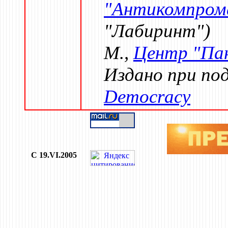
"Антикомпром
"Лабиринт")
М.,
Центр "Па
Издано при п
Democracy
C 19.VI.2005