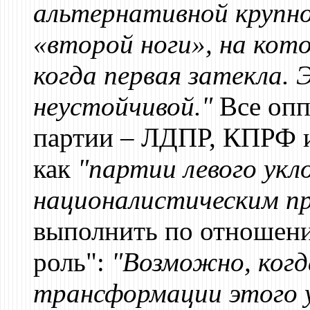
альтернативной крупно
«второй ноги», на кот
когда первая затекла.
неустойчивой."
Все опп
партии – ЛДПР, КПРФ и
как
"партии левого укл
националистическим п
выполнить по отношени
роль":
"Возможно, когд
трансформации этого у