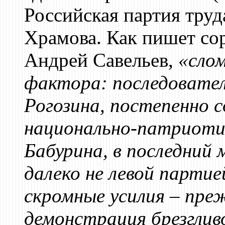
Российская партия труд
Храмова. Как пишет со
Андрей Савельев,
«сло
фактора: последовател
Рогозина, постепенно с
национально-патриоти
Бабурина, в последний 
далеко не левой партие
скромные усилия – преж
демонстрация брезглив