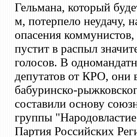
Гельмана, который буде
м, потерпело неудачу, 
опасения коммунистов, 
пустит в распыл значит
голосов. В одномандат
депутатов от КРО, они 
бабуринско-рыжковского
составили основу союз
группы "Народовластие
Партия Российских Рег