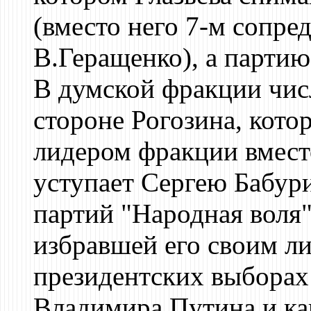
(вместо него 7-м сопре
В.Геращенко), а парти
В думской фракции чис
стороне Рогозина, кото
лидером фракции вместо
уступает Сергею Бабури
партий "Народная воля
избравшей его своим ли
президентских выборах 
Владимира Путина и ка